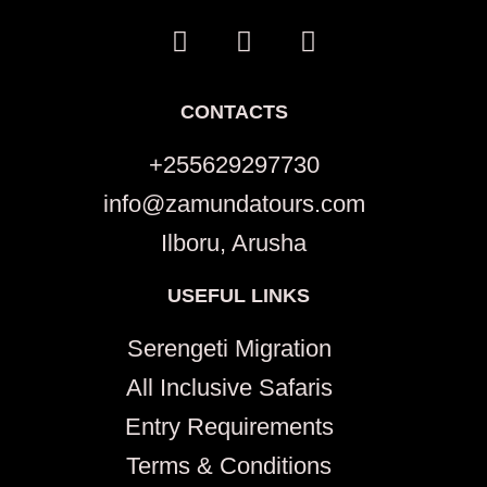
W
I
T
h
n
r
a
s
i
t
t
p
CONTACTS
s
a
a
a
g
d
+255629297730
p
r
v
info@zamundatours.com
p
a
i
m
s
Ilboru, Arusha
o
r
USEFUL LINKS
Serengeti Migration
All Inclusive Safaris
Entry Requirements
Terms & Conditions