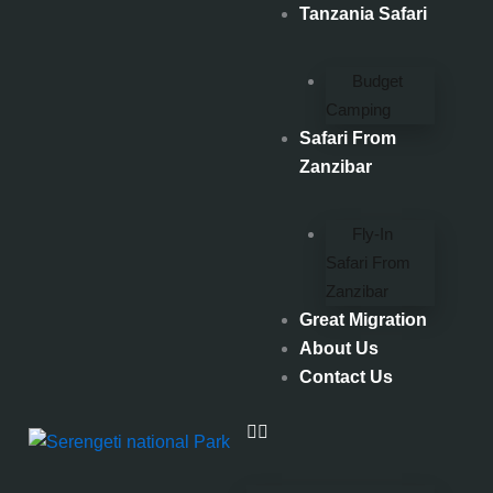
Skip
Tanzania Safari
to
content
Budget
Camping
Safari From
Zanzibar
Fly-In
Safari From
Zanzibar
Great Migration
About Us
Contact Us