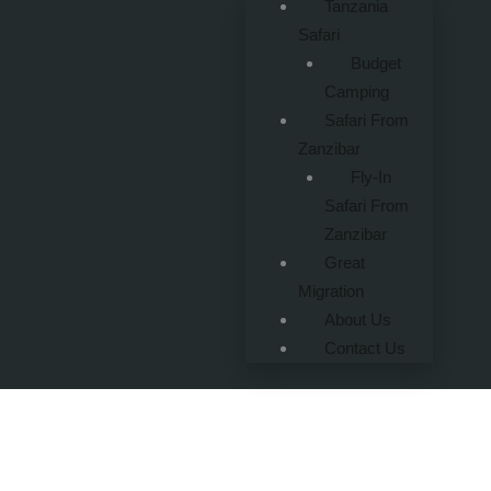
Tanzania
Safari
Budget
Camping
Safari From
Zanzibar
Fly-In
Safari From
Zanzibar
Great
Migration
About Us
Contact Us